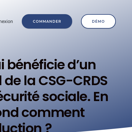
nexion
COMMANDER
DÉMO
 bénéficie d’un
ul de la CSG-CRDS
curité sociale. En
fond comment
duction ?