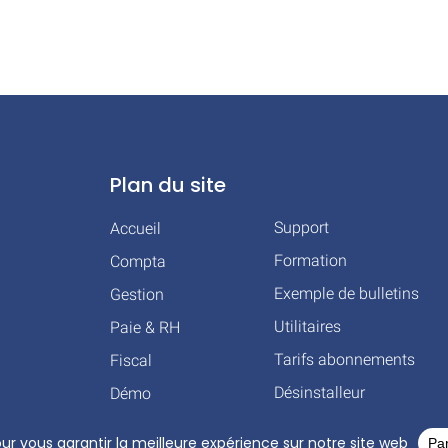
Plan du site
Support
Accueil
Formation
Compta
Exemple de bulletins
Gestion
Utilitaires
Paie & RH
Tarifs abonnements
Fiscal
Désinstalleur
Démo
HT © 2026 TOUS DROITS RÉSERVÉS – COGILOG – 3 RUE DES CHARRONS 31700