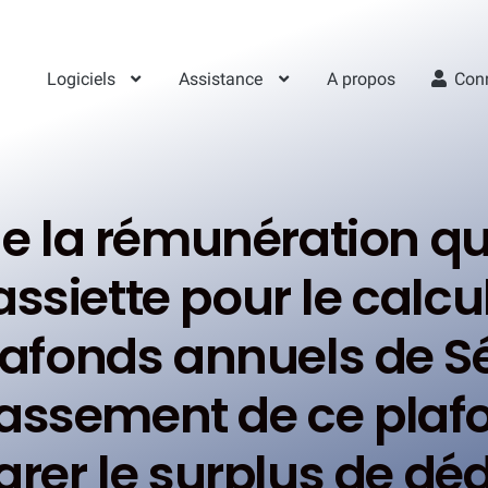
Logiciels
Assistance
A propos
Con
e la rémunération qui
ssiette pour le calc
plafonds annuels de Sé
passement de ce pla
grer le surplus de dé