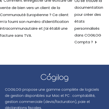
Comment enregistrer une écriture de
Où se trouve la
documentation
vente de bien vers un client de la
pour créer des
Communauté Européenne ? Ce client
états
m’a fourni son numéro d’identification
personnalisés
intracommunautaire et j’ai établi une
dans COGILOG
facture sans TVA.
Compta ?
COGILOG propose une gamme complète de logiciels
de gestion disponibles sur Mac et PC : comptabilité,
gestion commerciale (devis/facturation), paie et
déclarations fiscales.