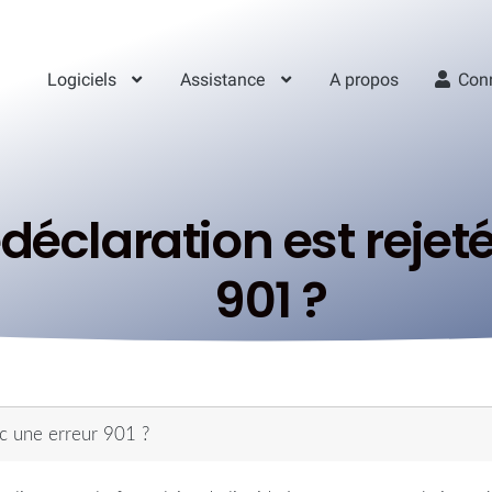
Logiciels
Assistance
A propos
Con
édéclaration est rejet
901 ?
ec une erreur 901 ?