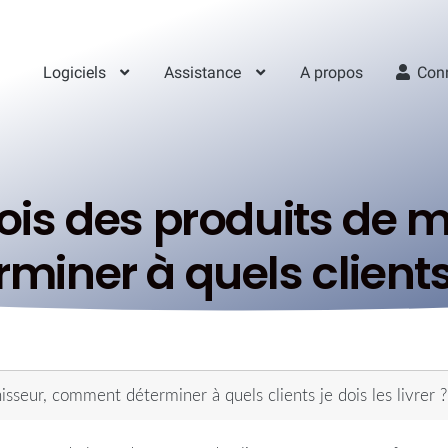
Logiciels
Assistance
A propos
Con
ois des produits de m
ner à quels clients je
sseur, comment déterminer à quels clients je dois les livrer ?