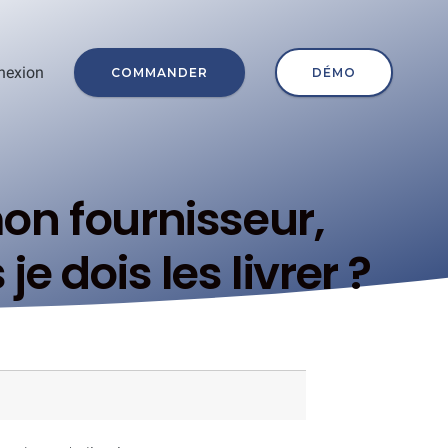
nexion
COMMANDER
DÉMO
on fournisseur,
 dois les livrer ?