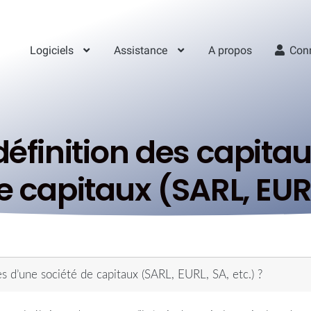
Logiciels
Assistance
A propos
Con
 définition des capita
e capitaux (SARL, EURL
es d’une société de capitaux (SARL, EURL, SA, etc.) ?