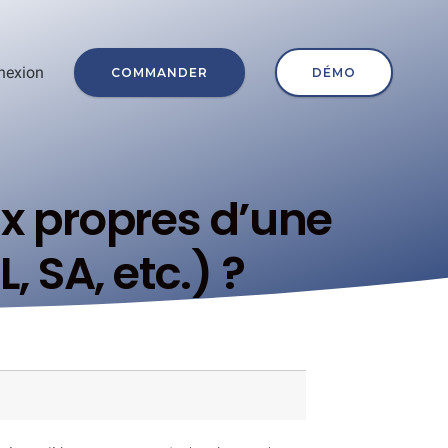
nexion
COMMANDER
DÉMO
ux propres d’une
, SA, etc.) ?