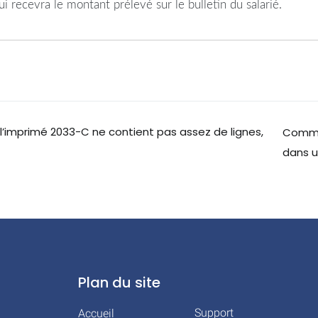
ui recevra le montant prélevé sur le bulletin du salarié.
l’imprimé 2033-C ne contient pas assez de lignes,
Commen
dans u
Plan du site
Support
Accueil