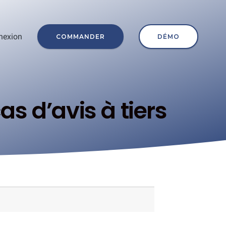
nexion
COMMANDER
DÉMO
as d’avis à tiers