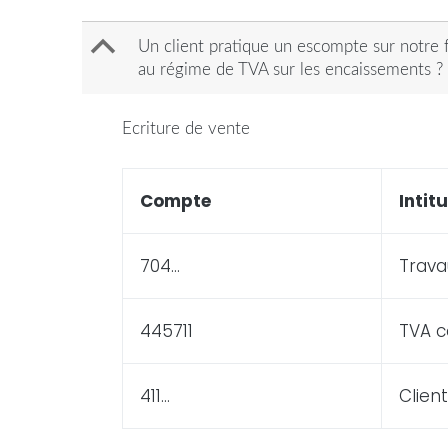
B
Un client pratique un escompte sur notre f
au régime de TVA sur les encaissements ?
Ecriture de vente
Compte
Intitu
704…
Trava
445711
TVA c
411…
Client