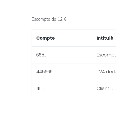
Escompte de 12 €
Compte
Intitulé
665…
Escompt
445669
TVA dédu
411…
Client …