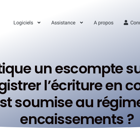
Logiciels
Assistance
A propos
Con
atique un escompte su
strer l’écriture en c
 est soumise au régim
encaissements ?