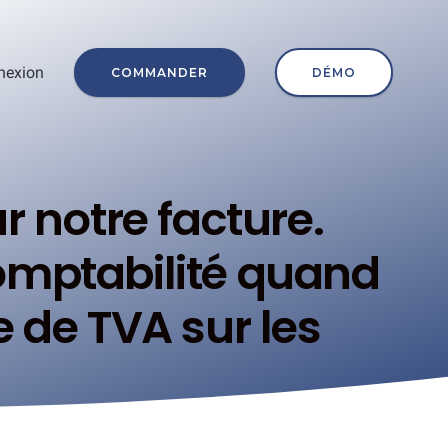
nexion
COMMANDER
DÉMO
r notre facture.
omptabilité quand
e de TVA sur les