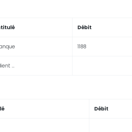
ntitulé
Débit
anque
1188
lient …
lé
Débit