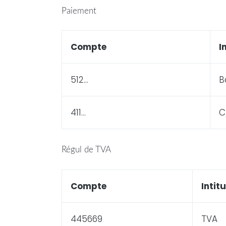
Paiement
Compte
I
512…
B
411…
C
Régul de TVA
Compte
Intitu
445669
TVA