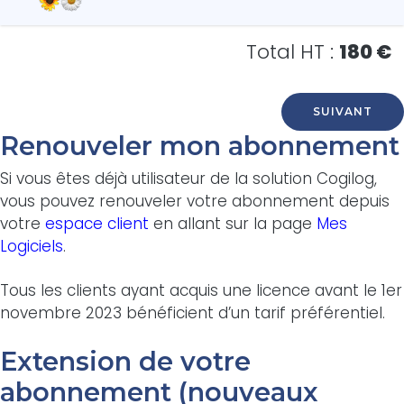
Postes supplémentaires :
300 €
Total HT :
180 €
Premier poste :
1 100 €
Postes supplémentaires :
550 €
Renouveler mon abonnement
Si vous êtes déjà utilisateur de la solution Cogilog,
vous pouvez renouveler votre abonnement depuis
votre
espace client
en allant sur la page
Mes
Logiciels
.
Tous les clients ayant acquis une licence avant le 1er
novembre 2023 bénéficient d’un tarif préférentiel.
Extension de votre
abonnement (nouveaux