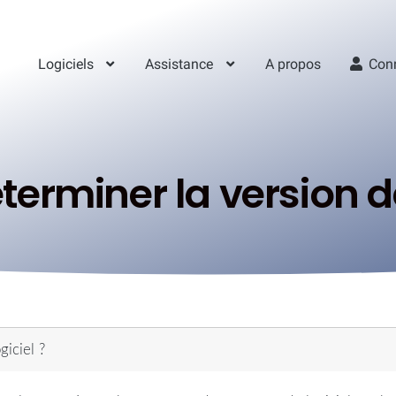
Logiciels
Assistance
A propos
Con
rminer la version de
iciel ?