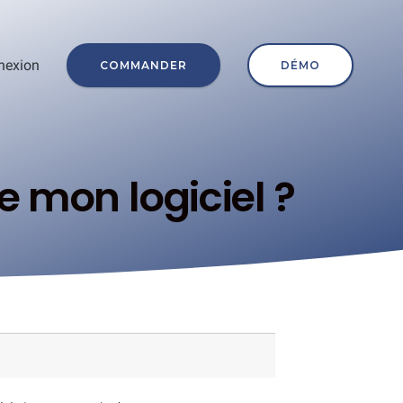
nexion
COMMANDER
DÉMO
 mon logiciel ?