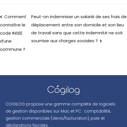
Comment
Peut-on indemniser un salarié de ses frais de
déplacement entre son domicile et son lieu
connaître le
de travail sans que cette indemnité ne soit
code INSEE
soumise aux charges sociales ?
d’une
commune ?
COGILOG propose une gamme complète de logiciels
de gestion disponibles sur Mac et PC : comptabilité,
gestion commerciale (devis/facturation), paie et
déclarations fiscales.