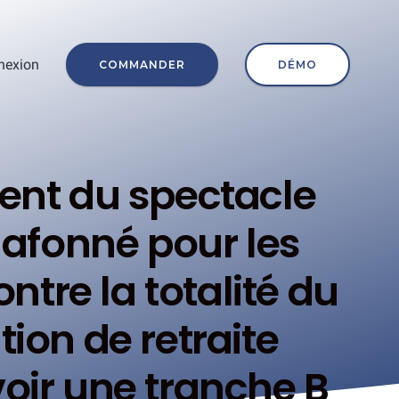
nexion
COMMANDER
DÉMO
ttent du spectacle
lafonné pour les
ntre la totalité du
tion de retraite
avoir une tranche B