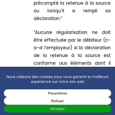
précompté la retenue à la source
ou lorsqu’il a rempli sa
déclaration.”
“Aucune régularisation ne doit
être effectuée par le débiteur (c-
a-d l’employeur) si la déclaration
de la retenue à la source est
conforme aux éléments dont il
avait connaissance au moment
du versement du revenu.”
Par exemple, il n’y a pas de
régularisation à effectuer si vous
avez appliqué le taux de